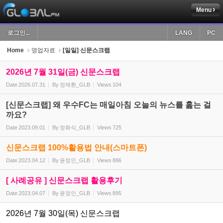
Menu
Sketchbook5, 스케치북5
로그인...
LANG
PC
Home
영업자료
[일일] 신문스크랩
2026년 7월 31일(금) 신문스크랩
Date
2026.07.31
By
정제환_GLB
Views
104
Sketchbook5, 스케치북5
[신문스크랩] 왜 우수FC는 매일아침 오늘의 뉴스를 훑는 걸
까요?
Date
2023.09.01
By
정화식_GLB
Views
725
신문스크랩 100%활용법 안내(스마트폰)
Date
2023.04.12
By
윤정인_GLB
Views
886
[ 사례공유 ] 신문스크랩 활용후기
Date
2023.04.07
By
윤정인_GLB
Views
895
2026년 7월 30일(목) 신문스크랩