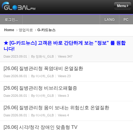
Menu
Sketchbook5, 스케치북5
로그인...
LANG
PC
Home
영업자료
G-카드뉴스
★ [G-카드뉴스] 고객은 바로 간단하게 보는 "정보" 를 원합
니다!
Sketchbook5, 스케치북5
Date
2023.09.01
By
정화식_GLB
Views
347
[26.06] 질병관리청 폭염대비 온열질환
Date
2026.06.01
By
이서하_GLB
Views
23
[26.06] 질병관리청 비브리오패혈증
Date
2026.06.01
By
이서하_GLB
Views
3
[26.06] 질병관리청 몸이 보내는 위험신호 온열질환
Date
2026.06.01
By
이서하_GLB
Views
4
[26.06] 시각/청각 장애인 맞춤형 TV