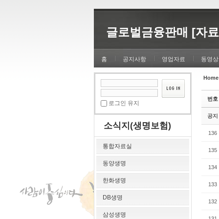
Sketchbook5, 스케치북5
Sketchbook5, 스케치북5
글로벌금융판매 [자료
홈
공지사항
영업자료
동영상
Home
Sketchbook5, 스케치북5
Sketchbook5, 스케치북5
번호
로그인 유지
공지
소식지(생명보험)
136
통합자료실
135
동양생명
134
한화생명
133
DB생명
132
삼성생명
131