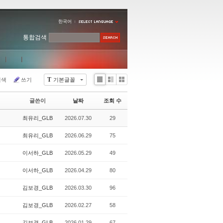
한국어
통합검색
T
검색
쓰기
기본글꼴
Li
Zi
G
st
n
al
글쓴이
날짜
조회 수
e
le
r
최유리_GLB
2026.07.30
29
y
최유리_GLB
2026.06.29
75
이서하_GLB
2026.05.29
49
이서하_GLB
2026.04.29
80
김보경_GLB
2026.03.30
96
김보경_GLB
2026.02.27
58
김보경_GLB
2026.01.29
67