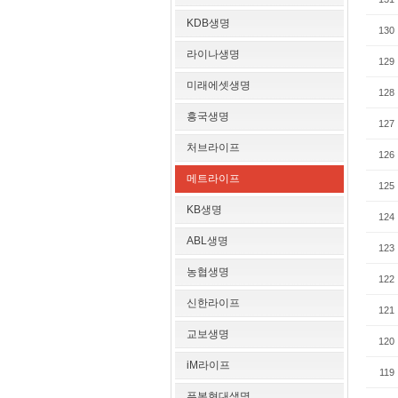
KDB생명
130
라이나생명
129
미래에셋생명
128
흥국생명
127
처브라이프
126
메트라이프
125
KB생명
124
ABL생명
123
농협생명
122
신한라이프
121
교보생명
120
iM라이프
119
푸본현대생명