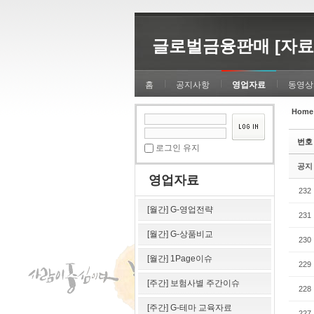
Sketchbook5, 스케치북5
Sketchbook5, 스케치북5
글로벌금융판매 [자료
홈
공지사항
영업자료
동영상
Home
Sketchbook5, 스케치북5
Sketchbook5, 스케치북5
번호
로그인 유지
공지
영업자료
232
[월간] G-영업전략
231
[월간] G-상품비교
230
[월간] 1Page이슈
229
[주간] 보험사별 주간이슈
228
[주간] G-테마 교육자료
227