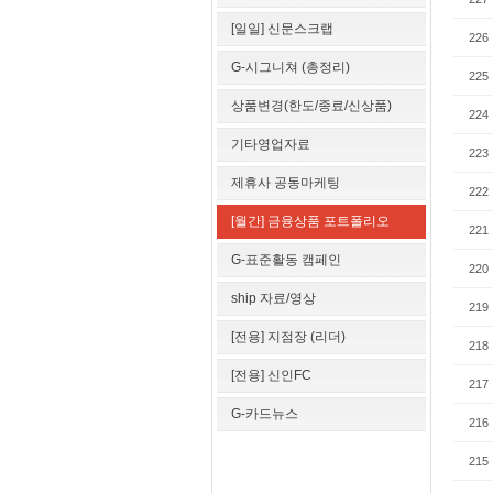
[일일] 신문스크랩
226
G-시그니쳐 (총정리)
225
상품변경(한도/종료/신상품)
224
기타영업자료
223
제휴사 공동마케팅
222
[월간] 금융상품 포트폴리오
221
G-표준활동 캠페인
220
ship 자료/영상
219
[전용] 지점장 (리더)
218
[전용] 신인FC
217
G-카드뉴스
216
215