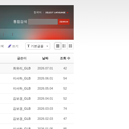
한국어
통합검색
T
검색
쓰기
기본글꼴
Li
Zi
G
st
n
al
글쓴이
날짜
조회 수
e
le
r
최유리_GLB
2026.07.01
42
y
이서하_GLB
2026.06.01
54
이서하_GLB
2026.05.04
52
김보경_GLB
2026.04.01
52
김보경_GLB
2026.03.03
74
김보경_GLB
2026.02.03
47
이서하_GLB
2026.01.05
85