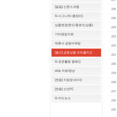
[일일] 신문스크랩
226
G-시그니쳐 (총정리)
225
상품변경(한도/종료/신상품)
224
기타영업자료
223
제휴사 공동마케팅
222
[월간] 금융상품 포트폴리오
221
G-표준활동 캠페인
220
ship 자료/영상
219
[전용] 지점장 (리더)
218
[전용] 신인FC
217
G-카드뉴스
216
215