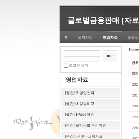
Sketchbook5, 스케치북5
Sketchbook5, 스케치북5
글로벌금융판매 [자료
홈
공지사항
영업자료
동영상
Home
Sketchbook5, 스케치북5
Sketchbook5, 스케치북5
번호
로그인 유지
공지
영업자료
232
[월간] G-영업전략
231
[월간] G-상품비교
230
[월간] 1Page이슈
229
[주간] 보험사별 주간이슈
228
[주간] G-테마 교육자료
227