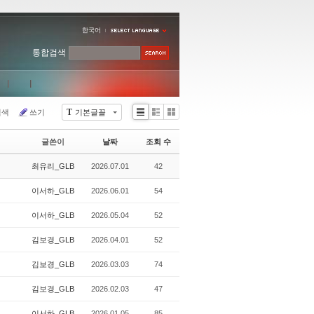
한국어
통합검색
T
검색
쓰기
기본글꼴
Li
Zi
G
st
n
al
글쓴이
날짜
조회 수
e
le
r
최유리_GLB
2026.07.01
42
y
이서하_GLB
2026.06.01
54
이서하_GLB
2026.05.04
52
김보경_GLB
2026.04.01
52
김보경_GLB
2026.03.03
74
김보경_GLB
2026.02.03
47
이서하_GLB
2026.01.05
85