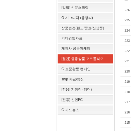
[일일] 신문스크랩
226
G-시그니쳐 (총정리)
225
상품변경(한도/종료/신상품)
224
기타영업자료
223
제휴사 공동마케팅
222
[월간] 금융상품 포트폴리오
221
G-표준활동 캠페인
220
ship 자료/영상
219
[전용] 지점장 (리더)
218
[전용] 신인FC
217
G-카드뉴스
216
215