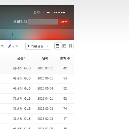
한국어
통합검색
T
검색
쓰기
기본글꼴
Li
Zi
G
st
n
al
글쓴이
날짜
조회 수
e
le
r
최유리_GLB
2026.07.01
42
y
이서하_GLB
2026.06.01
54
이서하_GLB
2026.05.04
52
김보경_GLB
2026.04.01
52
김보경_GLB
2026.03.03
74
김보경_GLB
2026.02.03
47
이서하_GLB
2026.01.05
85