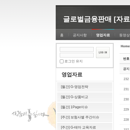
Sketchbook5, 스케치북5
Sketchbook5, 스케치북5
글로벌금융판매 [자료
홈
공지사항
영업자료
동영상
Home
Sketchbook5, 스케치북5
Sketchbook5, 스케치북5
번호
로그인 유지
공지
영업자료
232
[월간] G-영업전략
231
[월간] G-상품비교
230
[월간] 1Page이슈
229
[주간] 보험사별 주간이슈
228
[주간] G-테마 교육자료
227