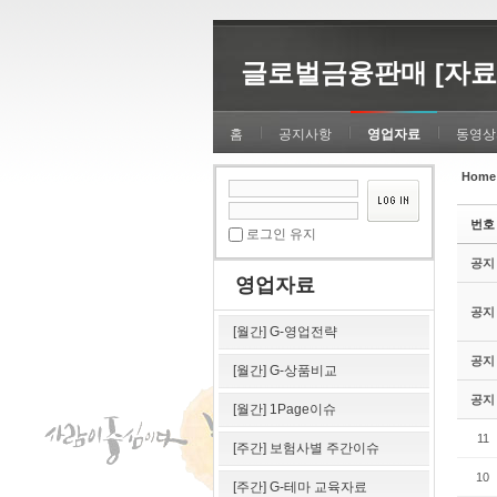
Sketchbook5, 스케치북5
Sketchbook5, 스케치북5
글로벌금융판매 [자료
홈
공지사항
영업자료
동영상
Home
Sketchbook5, 스케치북5
Sketchbook5, 스케치북5
번호
로그인 유지
공지
영업자료
공지
[월간] G-영업전략
공지
[월간] G-상품비교
공지
[월간] 1Page이슈
11
[주간] 보험사별 주간이슈
10
[주간] G-테마 교육자료