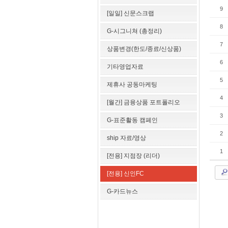
9
[일일] 신문스크랩
8
G-시그니쳐 (총정리)
7
상품변경(한도/종료/신상품)
6
기타영업자료
5
제휴사 공동마케팅
4
[월간] 금융상품 포트폴리오
3
G-표준활동 캠페인
2
ship 자료/영상
1
[전용] 지점장 (리더)
[전용] 신인FC
G-카드뉴스