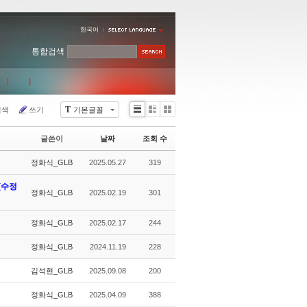
한국어
통합검색
T
검색
쓰기
기본글꼴
Li
Zi
G
st
n
al
글쓴이
날짜
조회 수
e
le
r
정화식_GLB
2025.05.27
319
y
(수정
정화식_GLB
2025.02.19
301
정화식_GLB
2025.02.17
244
정화식_GLB
2024.11.19
228
김석현_GLB
2025.09.08
200
정화식_GLB
2025.04.09
388