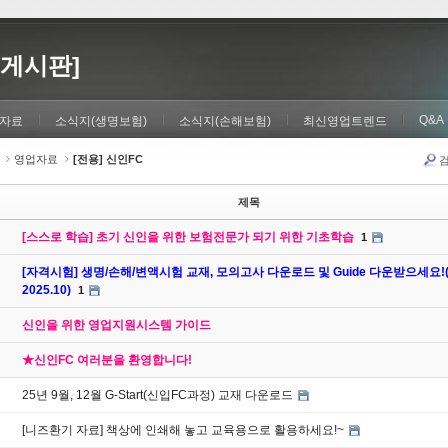
게시판]
Q&A
자료
소식지(생명보험)
소식지(손해보험)
최신영업트렌드
영업자료
[전용] 신인FC
제목
[스스로 학습] 초기 신인을 위한 보험전문가 되기 위한 기초학습
1
[자격시험] 생명/손해/변액시험 교재, 모의고사 다운로드 및 Guide 다운받으세요!
2025.10)
1
신인을 위한 영업지원시스템 가이드
★신인FC 여러분을 환영합니다!
25년 9월, 12월 G-Start(신입FC과정) 교재 다운로드
[니즈환기 자료] 책상에 인쇄해 놓고 교육용으로 활용하세요!~