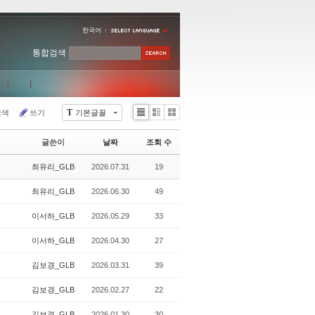
한국어
통합검색
T
검색
쓰기
기본글꼴
Li
Zi
G
st
n
al
글쓴이
날짜
조회 수
e
le
r
최유리_GLB
2026.07.31
19
y
최유리_GLB
2026.06.30
49
이서하_GLB
2026.05.29
33
이서하_GLB
2026.04.30
27
김보경_GLB
2026.03.31
39
김보경_GLB
2026.02.27
22
김보경_GLB
2026.01.30
30