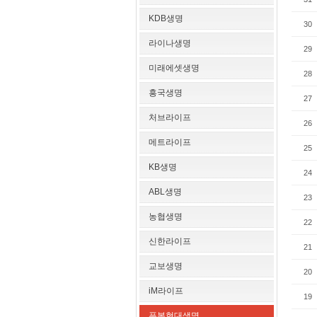
KDB생명
30
라이나생명
29
미래에셋생명
28
흥국생명
27
처브라이프
26
메트라이프
25
KB생명
24
ABL생명
23
농협생명
22
신한라이프
21
교보생명
20
iM라이프
19
푸본현대생명