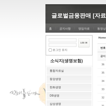
Sketchbook5, 스케치북5
Sketchbook5, 스케치북5
글로벌금융판매 [자료
홈
공지사항
영업자료
동영상
Home
Sketchbook5, 스케치북5
Sketchbook5, 스케치북5
번호
로그인 유지
공지
소식지(생명보험)
36
통합자료실
35
동양생명
34
한화생명
33
DB생명
32
삼성생명
31