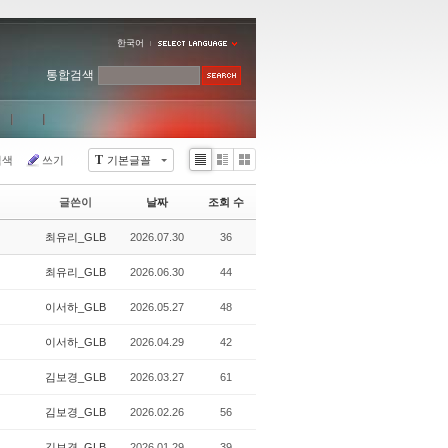
한국어
통합검색
T
검색
쓰기
기본글꼴
Li
Zi
G
st
n
al
글쓴이
날짜
조회 수
e
le
r
최유리_GLB
2026.07.30
36
y
최유리_GLB
2026.06.30
44
이서하_GLB
2026.05.27
48
이서하_GLB
2026.04.29
42
김보경_GLB
2026.03.27
61
김보경_GLB
2026.02.26
56
김보경_GLB
2026.01.29
39