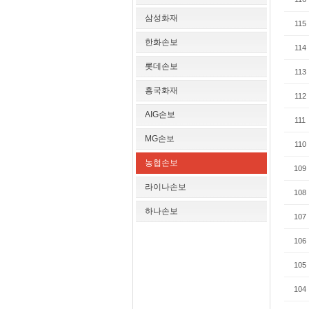
삼성화재
115
한화손보
114
롯데손보
113
흥국화재
112
AIG손보
111
MG손보
110
농협손보
109
라이나손보
108
하나손보
107
106
105
104