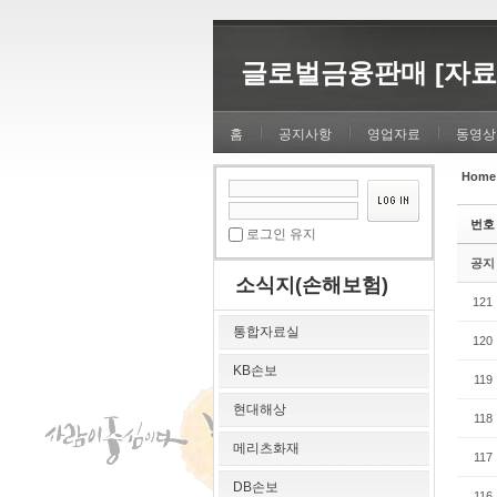
Sketchbook5, 스케치북5
Sketchbook5, 스케치북5
글로벌금융판매 [자료
홈
공지사항
영업자료
동영상
Home
Sketchbook5, 스케치북5
Sketchbook5, 스케치북5
번호
로그인 유지
공지
소식지(손해보험)
121
통합자료실
120
KB손보
119
현대해상
118
메리츠화재
117
DB손보
116