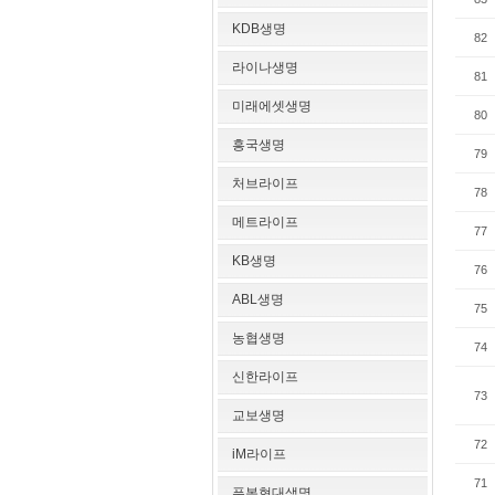
KDB생명
82
라이나생명
81
미래에셋생명
80
흥국생명
79
처브라이프
78
메트라이프
77
KB생명
76
ABL생명
75
농협생명
74
신한라이프
73
교보생명
72
iM라이프
71
푸본현대생명