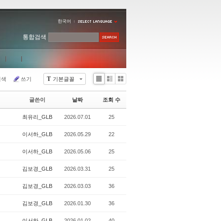
한국어
통합검색
T
검색
쓰기
기본글꼴
Li
Zi
G
st
n
al
글쓴이
날짜
조회 수
e
le
r
최유리_GLB
2026.07.01
25
y
이서하_GLB
2026.05.29
22
이서하_GLB
2026.05.06
25
김보경_GLB
2026.03.31
25
김보경_GLB
2026.03.03
36
김보경_GLB
2026.01.30
36
이서하_GLB
2026.01.02
40