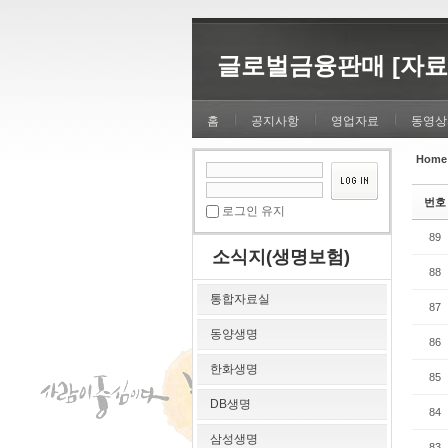
Sketchbook5, 스케치북5
Sketchbook5, 스케치북5
글로벌금융판매 [자료
홈
공지사항
영업자료
동영상
Home
Sketchbook5, 스케치북5
Sketchbook5, 스케치북5
번호
로그인 유지
89
소식지(생명보험)
88
통합자료실
87
동양생명
86
한화생명
85
DB생명
84
삼성생명
83