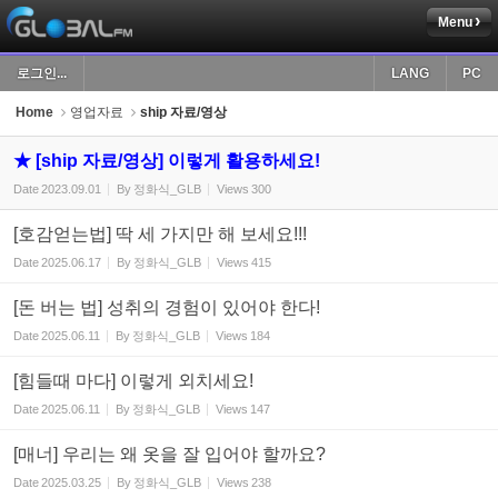
Menu
Sketchbook5, 스케치북5
로그인...
LANG
PC
Home
영업자료
ship 자료/영상
★ [ship 자료/영상] 이렇게 활용하세요!
Date
2023.09.01
By
정화식_GLB
Views
300
Sketchbook5, 스케치북5
[호감얻는법] 딱 세 가지만 해 보세요!!!
Date
2025.06.17
By
정화식_GLB
Views
415
[돈 버는 법] 성취의 경험이 있어야 한다!
Date
2025.06.11
By
정화식_GLB
Views
184
[힘들때 마다] 이렇게 외치세요!
Date
2025.06.11
By
정화식_GLB
Views
147
[매너] 우리는 왜 옷을 잘 입어야 할까요?
Date
2025.03.25
By
정화식_GLB
Views
238