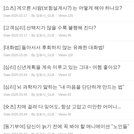
[쇼츠] 게으른 사람(보험설계사?) 는 어떻게 해야 하나요?
Date
2025.03.17
By
정화식_GLB
Views
220
[고객심리] 선택지가 많을 수록 불행해 진다?
Date
2025.03.17
By
정화식_GLB
Views
96
[대화법] 돌아서서 후회하지 않는 유쾌한 대화법!
Date
2025.03.05
By
정화식_GLB
Views
118
[심리] 신년계획을 계속 미루고 있는 그대~ 어쩜 좋아요?
Date
2025.03.04
By
정화식_GLB
Views
32
[심리] 뇌 과학자가 말하는 "내 마음을 단단하게 만드는 법"
Date
2025.03.04
By
정화식_GLB
Views
62
[숏츠] 치매 걸려 다 잊어도, 항상 고맙고 미안한 어머니...
Date
2025.03.04
By
정화식_GLB
Views
50
[동기부여] 당신이 늙기 전에 꼭 봐야 할 애니메이션 "노인들"