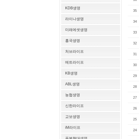
KDB생명
35
라이나생명
34
미래에셋생명
33
흥국생명
32
처브라이프
31
메트라이프
30
KB생명
29
ABL생명
28
농협생명
27
신한라이프
26
교보생명
25
iM라이프
24
푸본현대생명