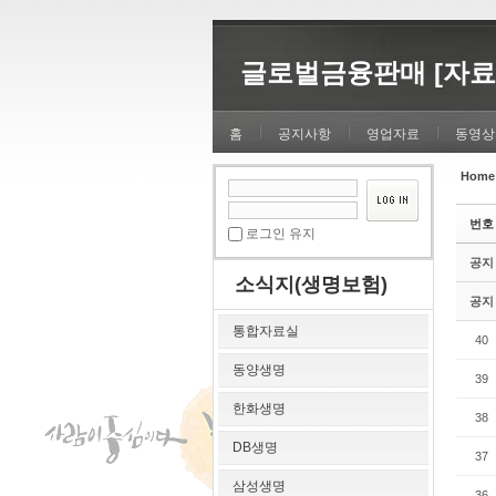
Sketchbook5, 스케치북5
Sketchbook5, 스케치북5
글로벌금융판매 [자료
홈
공지사항
영업자료
동영상
Home
Sketchbook5, 스케치북5
Sketchbook5, 스케치북5
번호
로그인 유지
공지
소식지(생명보험)
공지
통합자료실
40
동양생명
39
한화생명
38
DB생명
37
삼성생명
36