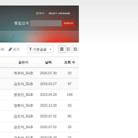
한국어
통합검색
T
검색
쓰기
기본글꼴
Li
Zi
G
st
n
al
글쓴이
날짜
조회 수
e
le
r
최유리_GLB
2026.07.30
33
y
김진석_GLB
2019.03.27
97
윤정인_GLB
2023.04.20
148
정화식_GLB
2022.12.30
53
김진석_GLB
2020.07.31
85
김진석_GLB
2020.07.01
25
김진석_GLB
2020.05.29
24