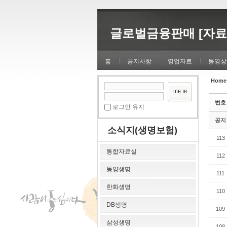
Sketchbook5, 스케치북5
Sketchbook5, 스케치북5
글로벌금융판매 [자료
홈
공지사항
영업자료
동영상
Home
Sketchbook5, 스케치북5
Sketchbook5, 스케치북5
번호
로그인 유지
공지
소식지(생명보험)
113
통합자료실
112
동양생명
111
한화생명
110
DB생명
109
삼성생명
108