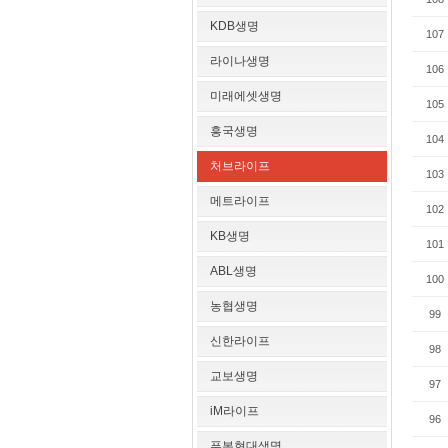
KDB생명
107
라이나생명
106
미래에셋생명
105
흥국생명
104
처브라이프
103
메트라이프
102
KB생명
101
ABL생명
100
농협생명
99
신한라이프
98
교보생명
97
iM라이프
96
푸본현대생명