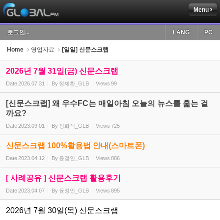
Menu
Sketchbook5, 스케치북5
로그인...
LANG
PC
Home
영업자료
[일일] 신문스크랩
2026년 7월 31일(금) 신문스크랩
Date
2026.07.31
By
정제환_GLB
Views
99
Sketchbook5, 스케치북5
[신문스크랩] 왜 우수FC는 매일아침 오늘의 뉴스를 훑는 걸
까요?
Date
2023.09.01
By
정화식_GLB
Views
725
신문스크랩 100%활용법 안내(스마트폰)
Date
2023.04.12
By
윤정인_GLB
Views
886
[ 사례공유 ] 신문스크랩 활용후기
Date
2023.04.07
By
윤정인_GLB
Views
895
2026년 7월 30일(목) 신문스크랩