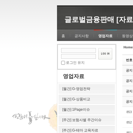
Sketchbook5, 스케치북5
Sketchbook5, 스케치북5
글로벌금융판매 [자료
홈
공지사항
영업자료
동영상
Home
Sketchbook5, 스케치북5
Sketchbook5, 스케치북5
번호
로그인 유지
공지
영업자료
공지
[월간] G-영업전략
공지
[월간] G-상품비교
공지
[월간] 1Page이슈
853
[주간] 보험사별 주간이슈
852
[주간] G-테마 교육자료
851