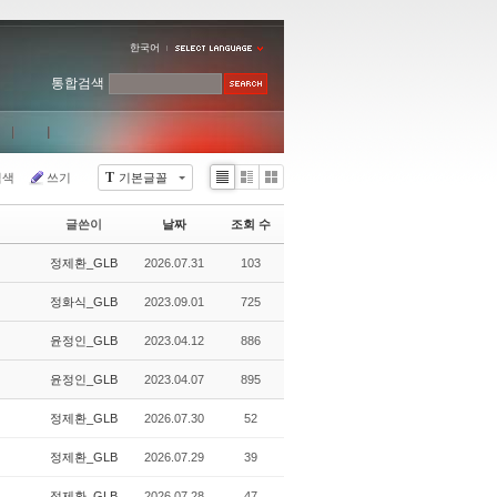
한국어
통합검색
T
검색
쓰기
기본글꼴
Li
Zi
G
st
n
al
글쓴이
날짜
조회 수
e
le
r
정제환_GLB
2026.07.31
103
y
정화식_GLB
2023.09.01
725
윤정인_GLB
2023.04.12
886
윤정인_GLB
2023.04.07
895
정제환_GLB
2026.07.30
52
정제환_GLB
2026.07.29
39
정제환_GLB
2026.07.28
47