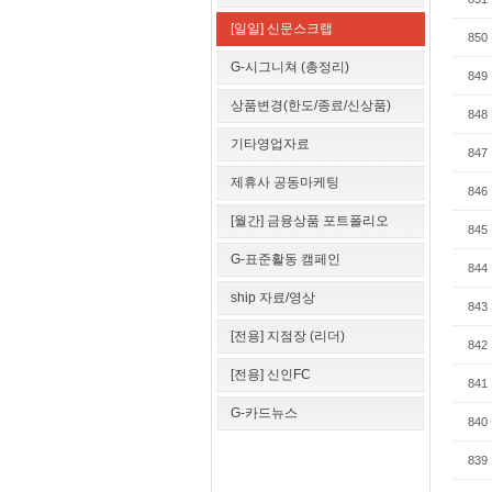
[일일] 신문스크랩
850
G-시그니쳐 (총정리)
849
상품변경(한도/종료/신상품)
848
기타영업자료
847
제휴사 공동마케팅
846
[월간] 금융상품 포트폴리오
845
G-표준활동 캠페인
844
ship 자료/영상
843
[전용] 지점장 (리더)
842
[전용] 신인FC
841
G-카드뉴스
840
839