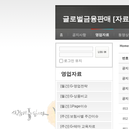
Sketchbook5, 스케치북5
Sketchbook5, 스케치북5
글로벌금융판매 [자료
홈
공지사항
영업자료
동영상
Home
Sketchbook5, 스케치북5
Sketchbook5, 스케치북5
번호
로그인 유지
공지
영업자료
공지
[월간] G-영업전략
공지
[월간] G-상품비교
공지
[월간] 1Page이슈
853
[주간] 보험사별 주간이슈
852
[주간] G-테마 교육자료
851