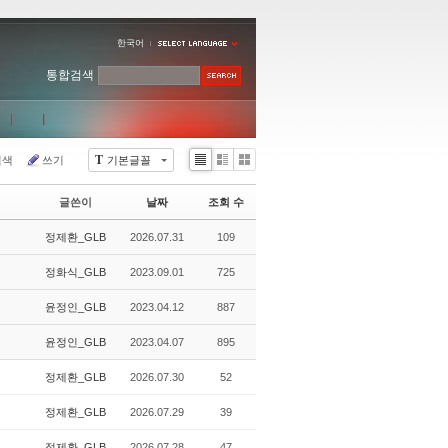
한국어
통합검색
T
검색
쓰기
기본글꼴
Li
Zi
G
st
n
al
글쓴이
날짜
조회 수
e
le
r
정제환_GLB
2026.07.31
109
y
정화식_GLB
2023.09.01
725
윤정인_GLB
2023.04.12
887
윤정인_GLB
2023.04.07
895
정제환_GLB
2026.07.30
52
정제환_GLB
2026.07.29
39
정제환_GLB
2026.07.28
47