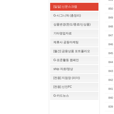
[일일] 신문스크랩
850
G-시그니쳐 (총정리)
849
상품변경(한도/종료/신상품)
848
기타영업자료
847
제휴사 공동마케팅
846
[월간] 금융상품 포트폴리오
845
G-표준활동 캠페인
844
ship 자료/영상
843
[전용] 지점장 (리더)
842
[전용] 신인FC
841
G-카드뉴스
840
839