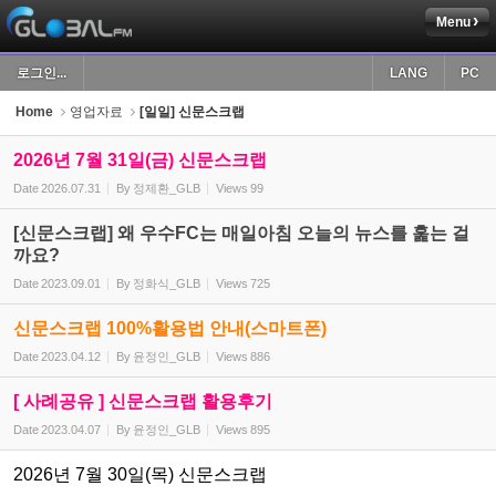
Menu
Sketchbook5, 스케치북5
로그인...
LANG
PC
Home
영업자료
[일일] 신문스크랩
2026년 7월 31일(금) 신문스크랩
Date
2026.07.31
By
정제환_GLB
Views
99
Sketchbook5, 스케치북5
[신문스크랩] 왜 우수FC는 매일아침 오늘의 뉴스를 훑는 걸
까요?
Date
2023.09.01
By
정화식_GLB
Views
725
신문스크랩 100%활용법 안내(스마트폰)
Date
2023.04.12
By
윤정인_GLB
Views
886
[ 사례공유 ] 신문스크랩 활용후기
Date
2023.04.07
By
윤정인_GLB
Views
895
2026년 7월 30일(목) 신문스크랩