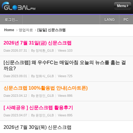
Menu
Sketchbook5, 스케치북5
로그인...
LANG
PC
Home
영업자료
[일일] 신문스크랩
2026년 7월 31일(금) 신문스크랩
Date
2026.07.31
By
정제환_GLB
Views
103
Sketchbook5, 스케치북5
[신문스크랩] 왜 우수FC는 매일아침 오늘의 뉴스를 훑는 걸
까요?
Date
2023.09.01
By
정화식_GLB
Views
725
신문스크랩 100%활용법 안내(스마트폰)
Date
2023.04.12
By
윤정인_GLB
Views
886
[ 사례공유 ] 신문스크랩 활용후기
Date
2023.04.07
By
윤정인_GLB
Views
895
2026년 7월 30일(목) 신문스크랩