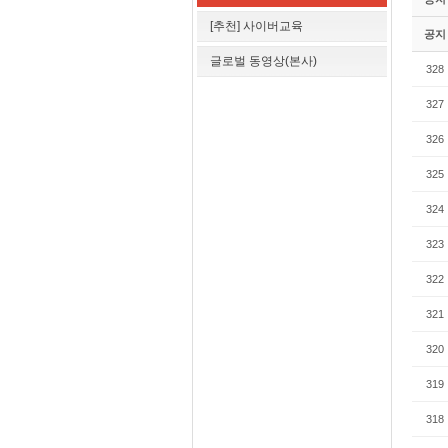
[추천] 사이버교육
공지
글로벌 동영상(본사)
328
327
326
325
324
323
322
321
320
319
318