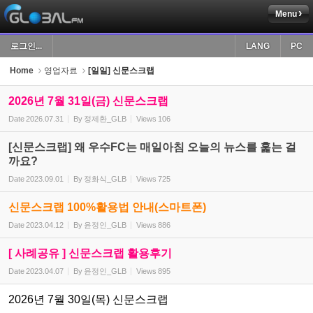
Menu
Sketchbook5, 스케치북5
로그인...
LANG
PC
Home
영업자료
[일일] 신문스크랩
2026년 7월 31일(금) 신문스크랩
Date
2026.07.31
By
정제환_GLB
Views
106
Sketchbook5, 스케치북5
[신문스크랩] 왜 우수FC는 매일아침 오늘의 뉴스를 훑는 걸
까요?
Date
2023.09.01
By
정화식_GLB
Views
725
신문스크랩 100%활용법 안내(스마트폰)
Date
2023.04.12
By
윤정인_GLB
Views
886
[ 사례공유 ] 신문스크랩 활용후기
Date
2023.04.07
By
윤정인_GLB
Views
895
2026년 7월 30일(목) 신문스크랩