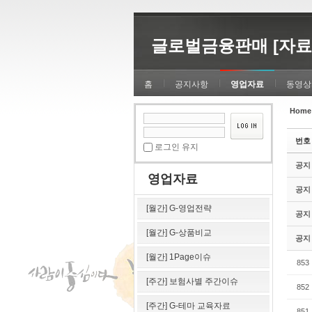
Sketchbook5, 스케치북5
Sketchbook5, 스케치북5
글로벌금융판매 [자료
홈
공지사항
영업자료
동영상
Home
Sketchbook5, 스케치북5
Sketchbook5, 스케치북5
번호
로그인 유지
공지
영업자료
공지
[월간] G-영업전략
공지
[월간] G-상품비교
공지
[월간] 1Page이슈
853
[주간] 보험사별 주간이슈
852
[주간] G-테마 교육자료
851