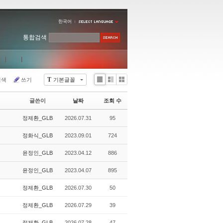
한국어
통합검색
T
검색
쓰기
기본글꼴
Li
Zi
G
st
n
al
글쓴이
날짜
조회 수
e
le
r
정제환_GLB
2026.07.31
95
y
정화식_GLB
2023.09.01
724
윤정인_GLB
2023.04.12
886
윤정인_GLB
2023.04.07
895
정제환_GLB
2026.07.30
50
정제환_GLB
2026.07.29
39
정제환_GLB
2026.07.28
47