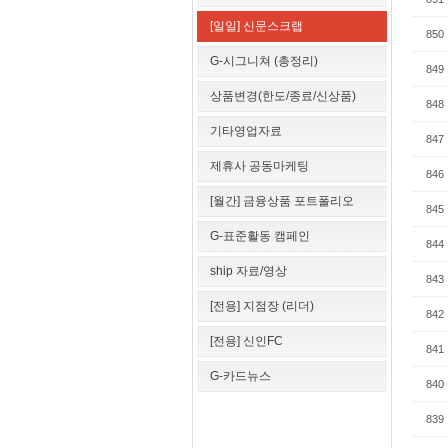
[일일] 신문스크랩
850
G-시그니쳐 (총정리)
849
상품변경(한도/종료/신상품)
848
기타영업자료
847
제휴사 공동마케팅
846
[월간] 금융상품 포트폴리오
845
G-표준활동 캠페인
844
ship 자료/영상
843
[전용] 지점장 (리더)
842
[전용] 신인FC
841
G-카드뉴스
840
839