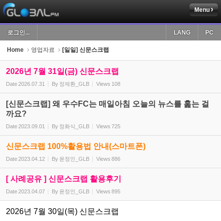
Menu
Sketchbook5, 스케치북5
로그인...
LANG
PC
Home
영업자료
[일일] 신문스크랩
2026년 7월 31일(금) 신문스크랩
Date
2026.07.31
By
정제환_GLB
Views
108
Sketchbook5, 스케치북5
[신문스크랩] 왜 우수FC는 매일아침 오늘의 뉴스를 훑는 걸
까요?
Date
2023.09.01
By
정화식_GLB
Views
725
신문스크랩 100%활용법 안내(스마트폰)
Date
2023.04.12
By
윤정인_GLB
Views
886
[ 사례공유 ] 신문스크랩 활용후기
Date
2023.04.07
By
윤정인_GLB
Views
895
2026년 7월 30일(목) 신문스크랩