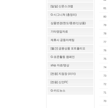
[일일] 신문스크랩
81
G-시그니쳐 (총정리)
80
상품변경(한도/종료/신상품)
79
기타영업자료
78
제휴사 공동마케팅
77
[월간] 금융상품 포트폴리오
76
G-표준활동 캠페인
75
ship 자료/영상
74
[전용] 지점장 (리더)
73
[전용] 신인FC
72
G-카드뉴스
71
70