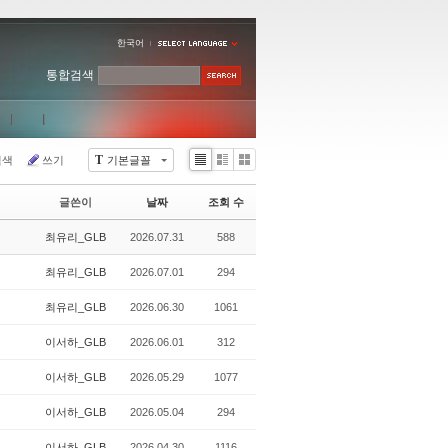
한국어
통합검색
T
검색
쓰기
기본글꼴
Li
Zi
G
st
n
al
글쓴이
날짜
조회 수
e
le
r
최유리_GLB
2026.07.31
588
y
최유리_GLB
2026.07.01
294
최유리_GLB
2026.06.30
1061
이서하_GLB
2026.06.01
312
이서하_GLB
2026.05.29
1077
이서하_GLB
2026.05.04
294
이서하_GLB
2026.04.30
1116