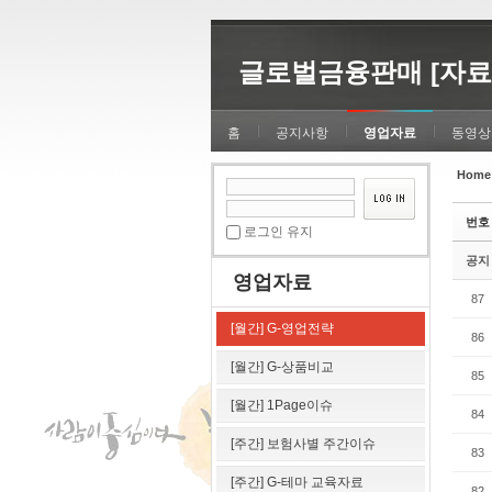
Sketchbook5, 스케치북5
Sketchbook5, 스케치북5
글로벌금융판매 [자료
홈
공지사항
영업자료
동영상
Home
Sketchbook5, 스케치북5
Sketchbook5, 스케치북5
번호
로그인 유지
공지
영업자료
87
[월간] G-영업전략
86
[월간] G-상품비교
85
[월간] 1Page이슈
84
[주간] 보험사별 주간이슈
83
[주간] G-테마 교육자료
82