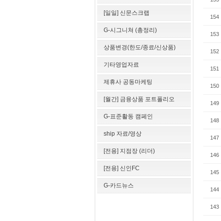
[일일] 신문스크랩
154
G-시그니쳐 (총정리)
153
상품변경(한도/종료/신상품)
152
기타영업자료
151
제휴사 공동마케팅
150
[월간] 금융상품 포트폴리오
149
G-표준활동 캠페인
148
ship 자료/영상
147
[전용] 지점장 (리더)
146
[전용] 신인FC
145
G-카드뉴스
144
143