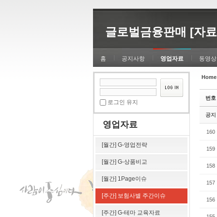
Sketchbook5, 스케치북5
Sketchbook5, 스케치북5
글로벌금융판매 [자료
홈
공지사항
영업자료
동영상
Home
Sketchbook5, 스케치북5
Sketchbook5, 스케치북5
번호
로그인 유지
공지
영업자료
160
[월간] G-영업전략
159
[월간] G-상품비교
158
[월간] 1Page이슈
157
[주간] 보험사별 주간이슈
156
[주간] G-테마 교육자료
155