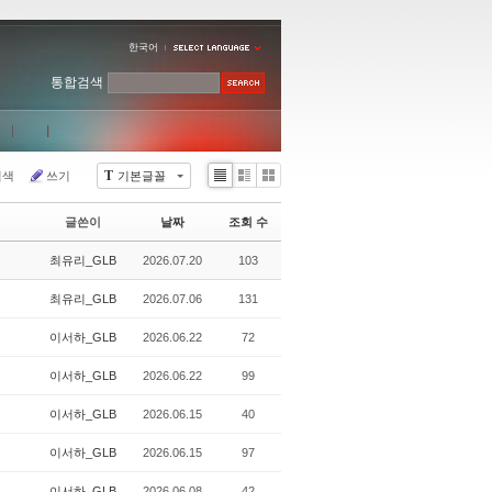
한국어
통합검색
T
검색
쓰기
기본글꼴
Li
Zi
G
st
n
al
글쓴이
날짜
조회 수
e
le
r
최유리_GLB
2026.07.20
103
y
최유리_GLB
2026.07.06
131
이서하_GLB
2026.06.22
72
이서하_GLB
2026.06.22
99
이서하_GLB
2026.06.15
40
이서하_GLB
2026.06.15
97
이서하_GLB
2026.06.08
42