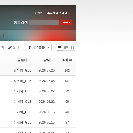
한국어
통합검색
T
검색
쓰기
기본글꼴
Li
Zi
G
st
n
al
글쓴이
날짜
조회 수
e
le
r
최유리_GLB
2026.07.20
102
y
최유리_GLB
2026.07.06
131
이서하_GLB
2026.06.22
72
이서하_GLB
2026.06.22
99
이서하_GLB
2026.06.15
40
이서하_GLB
2026.06.15
97
이서하_GLB
2026.06.08
42