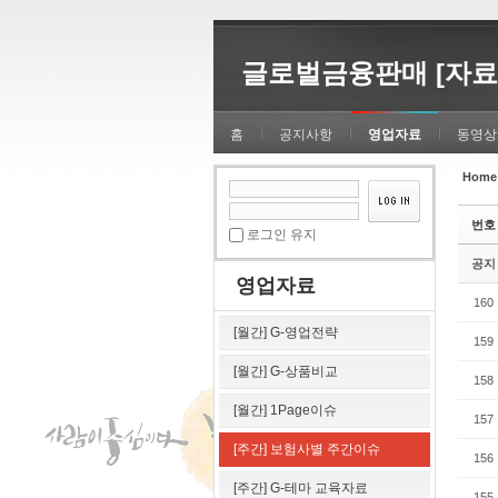
Sketchbook5, 스케치북5
Sketchbook5, 스케치북5
글로벌금융판매 [자료
홈
공지사항
영업자료
동영상
Home
Sketchbook5, 스케치북5
Sketchbook5, 스케치북5
번호
로그인 유지
공지
영업자료
160
[월간] G-영업전략
159
[월간] G-상품비교
158
[월간] 1Page이슈
157
[주간] 보험사별 주간이슈
156
[주간] G-테마 교육자료
155