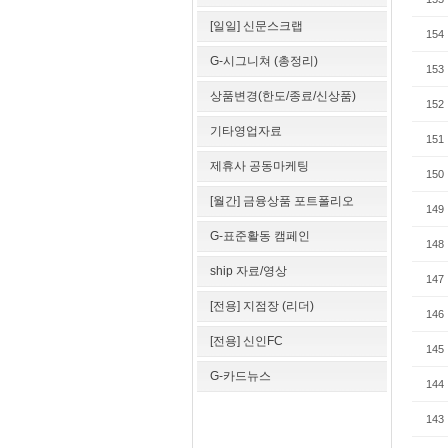
[일일] 신문스크랩
154
G-시그니쳐 (총정리)
153
상품변경(한도/종료/신상품)
152
기타영업자료
151
제휴사 공동마케팅
150
[월간] 금융상품 포트폴리오
149
G-표준활동 캠페인
148
ship 자료/영상
147
[전용] 지점장 (리더)
146
[전용] 신인FC
145
G-카드뉴스
144
143