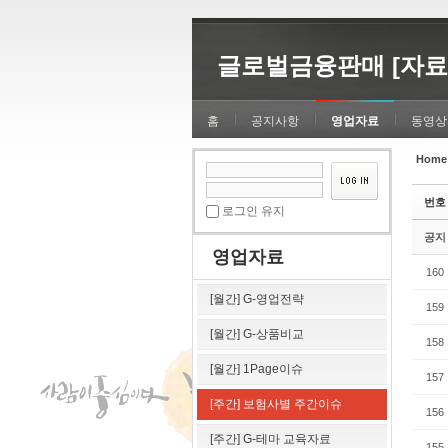
Sketchbook5, 스케치북5
Sketchbook5, 스케치북5
글로벌금융판매 [자료
홈
공지사항
영업자료
동영상
Home
Sketchbook5, 스케치북5
Sketchbook5, 스케치북5
번호
로그인 유지
공지
영업자료
160
[월간] G-영업전략
159
[월간] G-상품비교
158
[월간] 1Page이슈
157
[주간] 보험사별 주간이슈
156
[주간] G-테마 교육자료
155