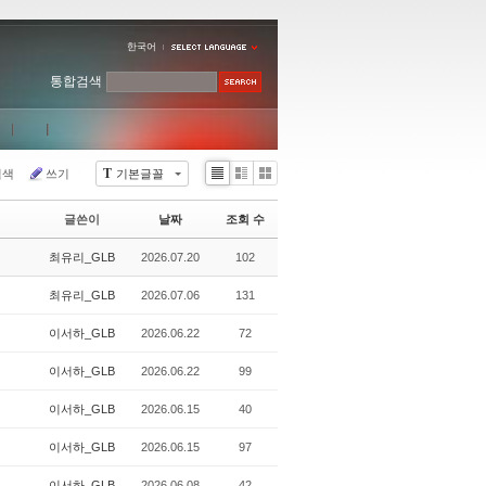
한국어
통합검색
T
검색
쓰기
기본글꼴
Li
Zi
G
st
n
al
글쓴이
날짜
조회 수
e
le
r
최유리_GLB
2026.07.20
102
y
최유리_GLB
2026.07.06
131
이서하_GLB
2026.06.22
72
이서하_GLB
2026.06.22
99
이서하_GLB
2026.06.15
40
이서하_GLB
2026.06.15
97
이서하_GLB
2026.06.08
42