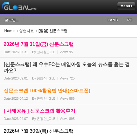
Menu
Sketchbook5, 스케치북5
로그인...
LANG
PC
Home
영업자료
[일일] 신문스크랩
2026년 7월 31일(금) 신문스크랩
Date
2026.07.31
By
정제환_GLB
Views
95
Sketchbook5, 스케치북5
[신문스크랩] 왜 우수FC는 매일아침 오늘의 뉴스를 훑는 걸
까요?
Date
2023.09.01
By
정화식_GLB
Views
725
신문스크랩 100%활용법 안내(스마트폰)
Date
2023.04.12
By
윤정인_GLB
Views
886
[ 사례공유 ] 신문스크랩 활용후기
Date
2023.04.07
By
윤정인_GLB
Views
895
2026년 7월 30일(목) 신문스크랩