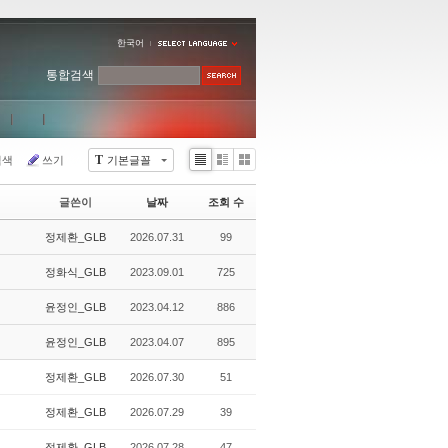
한국어
통합검색
T
검색
쓰기
기본글꼴
Li
Zi
G
st
n
al
글쓴이
날짜
조회 수
e
le
r
정제환_GLB
2026.07.31
99
y
정화식_GLB
2023.09.01
725
윤정인_GLB
2023.04.12
886
윤정인_GLB
2023.04.07
895
정제환_GLB
2026.07.30
51
정제환_GLB
2026.07.29
39
정제환_GLB
2026.07.28
47