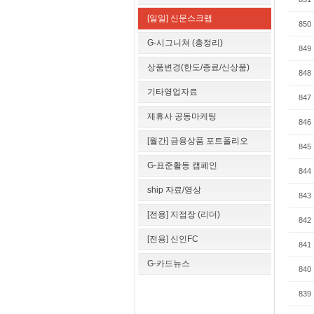
[일일] 신문스크랩
850
G-시그니쳐 (총정리)
849
상품변경(한도/종료/신상품)
848
기타영업자료
847
제휴사 공동마케팅
846
[월간] 금융상품 포트폴리오
845
G-표준활동 캠페인
844
ship 자료/영상
843
[전용] 지점장 (리더)
842
[전용] 신인FC
841
G-카드뉴스
840
839