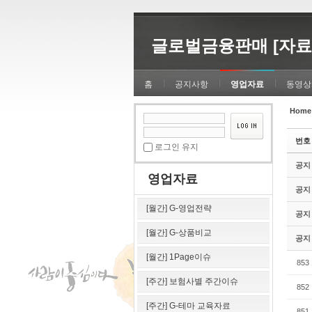
Sketchbook5, 스케치북5
Sketchbook5, 스케치북5
글로벌금융판매 [자료
홈
공지사항
영업자료
동영상
Home
Sketchbook5, 스케치북5
Sketchbook5, 스케치북5
번호
로그인 유지
공지
영업자료
공지
[월간] G-영업전략
공지
[월간] G-상품비교
공지
[월간] 1Page이슈
853
[주간] 보험사별 주간이슈
852
[주간] G-테마 교육자료
851