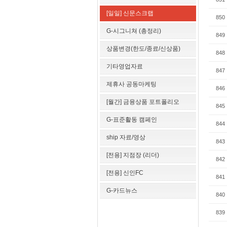
[일일] 신문스크랩
850
G-시그니쳐 (총정리)
849
상품변경(한도/종료/신상품)
848
기타영업자료
847
제휴사 공동마케팅
846
[월간] 금융상품 포트폴리오
845
G-표준활동 캠페인
844
ship 자료/영상
843
[전용] 지점장 (리더)
842
[전용] 신인FC
841
G-카드뉴스
840
839