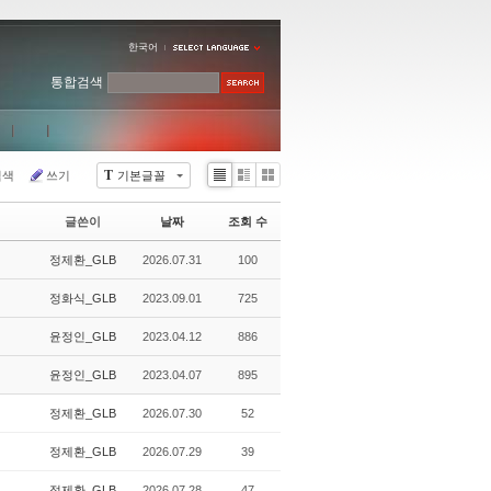
한국어
통합검색
T
검색
쓰기
기본글꼴
Li
Zi
G
st
n
al
글쓴이
날짜
조회 수
e
le
r
정제환_GLB
2026.07.31
100
y
정화식_GLB
2023.09.01
725
윤정인_GLB
2023.04.12
886
윤정인_GLB
2023.04.07
895
정제환_GLB
2026.07.30
52
정제환_GLB
2026.07.29
39
정제환_GLB
2026.07.28
47