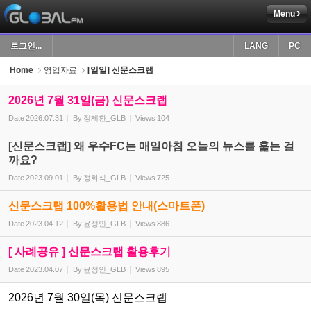
Menu
Sketchbook5, 스케치북5
로그인...
LANG
PC
Home
영업자료
[일일] 신문스크랩
2026년 7월 31일(금) 신문스크랩
Date
2026.07.31
By
정제환_GLB
Views
104
Sketchbook5, 스케치북5
[신문스크랩] 왜 우수FC는 매일아침 오늘의 뉴스를 훑는 걸
까요?
Date
2023.09.01
By
정화식_GLB
Views
725
신문스크랩 100%활용법 안내(스마트폰)
Date
2023.04.12
By
윤정인_GLB
Views
886
[ 사례공유 ] 신문스크랩 활용후기
Date
2023.04.07
By
윤정인_GLB
Views
895
2026년 7월 30일(목) 신문스크랩