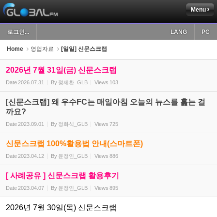
Menu
Sketchbook5, 스케치북5
로그인...
LANG
PC
Home
영업자료
[일일] 신문스크랩
2026년 7월 31일(금) 신문스크랩
Date
2026.07.31
By
정제환_GLB
Views
103
Sketchbook5, 스케치북5
[신문스크랩] 왜 우수FC는 매일아침 오늘의 뉴스를 훑는 걸
까요?
Date
2023.09.01
By
정화식_GLB
Views
725
신문스크랩 100%활용법 안내(스마트폰)
Date
2023.04.12
By
윤정인_GLB
Views
886
[ 사례공유 ] 신문스크랩 활용후기
Date
2023.04.07
By
윤정인_GLB
Views
895
2026년 7월 30일(목) 신문스크랩