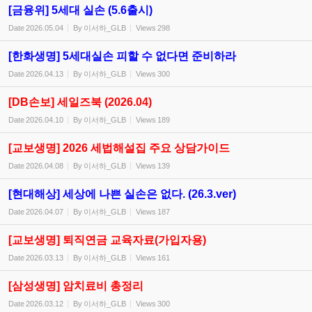
[금융위] 5세대 실손 (5.6출시)
Date
2026.05.04
By
이서하_GLB
Views
298
[한화생명] 5세대실손 피할 수 없다면 준비하라
Date
2026.04.13
By
이서하_GLB
Views
300
[DB손보] 세일즈북 (2026.04)
Date
2026.04.10
By
이서하_GLB
Views
189
[교보생명] 2026 세법해설집 주요 상담가이드
Date
2026.04.08
By
이서하_GLB
Views
139
[현대해상] 세상에 나쁜 실손은 없다. (26.3.ver)
Date
2026.04.07
By
이서하_GLB
Views
187
[교보생명] 퇴직연금 교육자료(가입자용)
Date
2026.03.13
By
이서하_GLB
Views
161
[삼성생명] 암치료비 총정리
Date
2026.03.12
By
이서하_GLB
Views
300