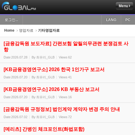
Menu
Sketchbook5, 스케치북5
로그인...
LANG
PC
Home
영업자료
기타영업자료
[금융감독원 보도자료] 간편보험 알릴의무관련 분쟁검토 사
항
Sketchbook5, 스케치북5
Date
2026.07.28
By
최유리_GLB
Views
62
[KB금융경영연구소] 2026 한국 1인가구 보고서
Date
2026.07.20
By
최유리_GLB
Views
41
[KB금융경영연구소] 2026 KB 부동산 보고서
Date
2026.07.20
By
최유리_GLB
Views
16
[금융감독원 규정정보] 법인계약 계약자 변경 주의 안내
Date
2026.07.02
By
최유리_GLB
Views
72
[메리츠] 간병인 체크포인트(화법포함)