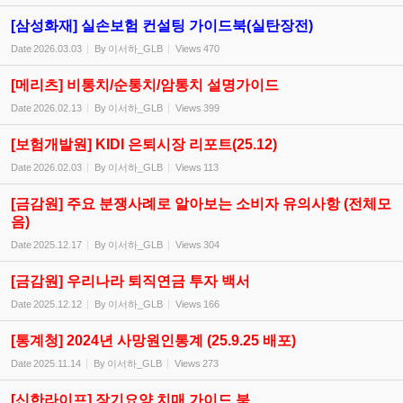
[삼성화재] 실손보험 컨설팅 가이드북(실탄장전)
Date
2026.03.03
By
이서하_GLB
Views
470
[메리츠] 비통치/순통치/암통치 설명가이드
Date
2026.02.13
By
이서하_GLB
Views
399
[보험개발원] KIDI 은퇴시장 리포트(25.12)
Date
2026.02.03
By
이서하_GLB
Views
113
[금감원] 주요 분쟁사례로 알아보는 소비자 유의사항 (전체모
음)
Date
2025.12.17
By
이서하_GLB
Views
304
[금감원] 우리나라 퇴직연금 투자 백서
Date
2025.12.12
By
이서하_GLB
Views
166
[통계청] 2024년 사망원인통계 (25.9.25 배포)
Date
2025.11.14
By
이서하_GLB
Views
273
[신한라이프] 장기요양,치매 가이드 북