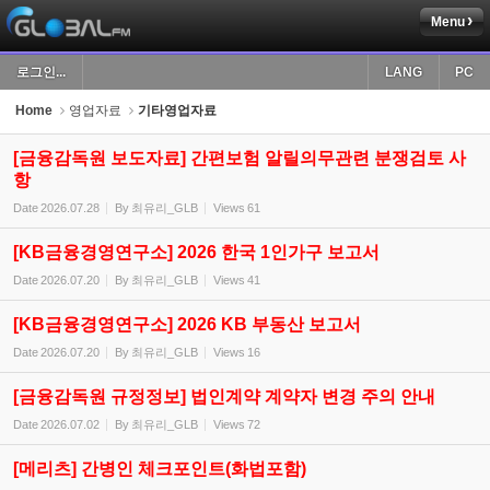
Menu
Sketchbook5, 스케치북5
로그인...
LANG
PC
Home
영업자료
기타영업자료
[금융감독원 보도자료] 간편보험 알릴의무관련 분쟁검토 사
항
Sketchbook5, 스케치북5
Date
2026.07.28
By
최유리_GLB
Views
61
[KB금융경영연구소] 2026 한국 1인가구 보고서
Date
2026.07.20
By
최유리_GLB
Views
41
[KB금융경영연구소] 2026 KB 부동산 보고서
Date
2026.07.20
By
최유리_GLB
Views
16
[금융감독원 규정정보] 법인계약 계약자 변경 주의 안내
Date
2026.07.02
By
최유리_GLB
Views
72
[메리츠] 간병인 체크포인트(화법포함)