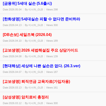
[금융위] 5세대 실손 (5.6출시)
Date
2026.05.04
By
이서하_GLB
Views
298
[한화생명] 5세대실손 피할 수 없다면 준비하라
Date
2026.04.13
By
이서하_GLB
Views
300
[DB손보] 세일즈북 (2026.04)
Date
2026.04.10
By
이서하_GLB
Views
189
[교보생명] 2026 세법해설집 주요 상담가이드
Date
2026.04.08
By
이서하_GLB
Views
139
[현대해상] 세상에 나쁜 실손은 없다. (26.3.ver)
Date
2026.04.07
By
이서하_GLB
Views
187
[교보생명] 퇴직연금 교육자료(가입자용)
Date
2026.03.13
By
이서하_GLB
Views
161
[삼성생명] 암치료비 총정리
Date
2026.03.12
By
이서하_GLB
Views
300