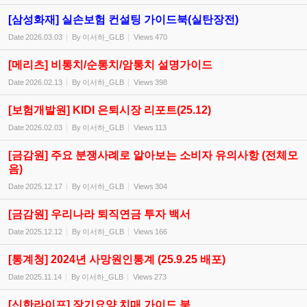
[삼성화재] 실손보험 컨설팅 가이드북(실탄장전)
Date
2026.03.03
By
이서하_GLB
Views
470
[메리츠] 비통치/순통치/암통치 설명가이드
Date
2026.02.13
By
이서하_GLB
Views
398
[보험개발원] KIDI 은퇴시장 리포트(25.12)
Date
2026.02.03
By
이서하_GLB
Views
113
[금감원] 주요 분쟁사례로 알아보는 소비자 유의사항 (전체모
음)
Date
2025.12.17
By
이서하_GLB
Views
304
[금감원] 우리나라 퇴직연금 투자 백서
Date
2025.12.12
By
이서하_GLB
Views
166
[통계청] 2024년 사망원인통계 (25.9.25 배포)
Date
2025.11.14
By
이서하_GLB
Views
273
[신한라이프] 장기요양,치매 가이드 북