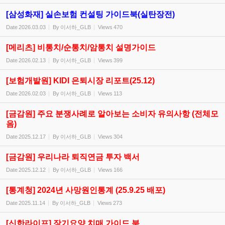
[삼성화재] 실손보험 컨설팅 가이드북(실탄장전)
Date
2026.03.03
By
이서하_GLB
Views
470
[메리츠] 비통치/순통치/암통치 설명가이드
Date
2026.02.13
By
이서하_GLB
Views
399
[보험개발원] KIDI 은퇴시장 리포트(25.12)
Date
2026.02.03
By
이서하_GLB
Views
113
[금감원] 주요 분쟁사례로 알아보는 소비자 유의사항 (전체모
음)
Date
2025.12.17
By
이서하_GLB
Views
304
[금감원] 우리나라 퇴직연금 투자 백서
Date
2025.12.12
By
이서하_GLB
Views
166
[통계청] 2024년 사망원인통계 (25.9.25 배포)
Date
2025.11.14
By
이서하_GLB
Views
273
[신한라이프] 장기요양,치매 가이드 북