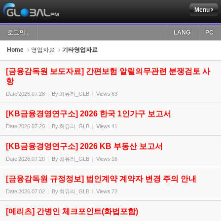
Menu
Sketchbook5, 스케치북5
로그인...
LANG
PC
Home
영업자료
기타영업자료
[금융감독원 보도자료] 간편보험 알릴의무관련 분쟁검토 사
항
Sketchbook5, 스케치북5
Date
2026.07.28
By
최유리_GLB
Views
63
[KB금융경영연구소] 2026 한국 1인가구 보고서
Date
2026.07.20
By
최유리_GLB
Views
41
[KB금융경영연구소] 2026 KB 부동산 보고서
Date
2026.07.20
By
최유리_GLB
Views
16
[금융감독원 규정정보] 법인계약 계약자 변경 주의 안내
Date
2026.07.02
By
최유리_GLB
Views
72
[메리츠] 간병인 체크포인트(화법포함)