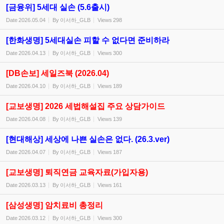
[금융위] 5세대 실손 (5.6출시)
Date
2026.05.04
By
이서하_GLB
Views
298
[한화생명] 5세대실손 피할 수 없다면 준비하라
Date
2026.04.13
By
이서하_GLB
Views
300
[DB손보] 세일즈북 (2026.04)
Date
2026.04.10
By
이서하_GLB
Views
189
[교보생명] 2026 세법해설집 주요 상담가이드
Date
2026.04.08
By
이서하_GLB
Views
139
[현대해상] 세상에 나쁜 실손은 없다. (26.3.ver)
Date
2026.04.07
By
이서하_GLB
Views
187
[교보생명] 퇴직연금 교육자료(가입자용)
Date
2026.03.13
By
이서하_GLB
Views
161
[삼성생명] 암치료비 총정리
Date
2026.03.12
By
이서하_GLB
Views
300