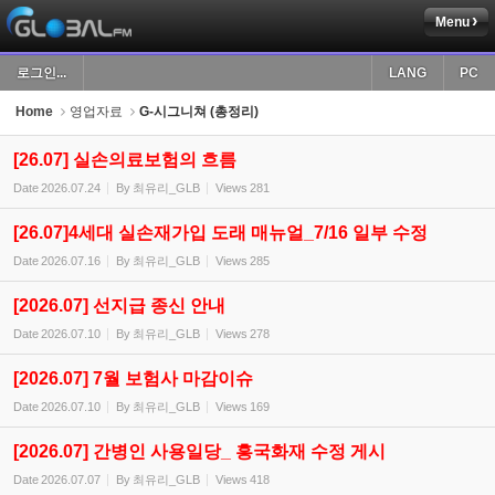
Menu
Sketchbook5, 스케치북5
로그인...
LANG
PC
Home
영업자료
G-시그니쳐 (총정리)
[26.07] 실손의료보험의 흐름
Date
2026.07.24
By
최유리_GLB
Views
281
Sketchbook5, 스케치북5
[26.07]4세대 실손재가입 도래 매뉴얼_7/16 일부 수정
Date
2026.07.16
By
최유리_GLB
Views
285
[2026.07] 선지급 종신 안내
Date
2026.07.10
By
최유리_GLB
Views
278
[2026.07] 7월 보험사 마감이슈
Date
2026.07.10
By
최유리_GLB
Views
169
[2026.07] 간병인 사용일당_ 흥국화재 수정 게시
Date
2026.07.07
By
최유리_GLB
Views
418