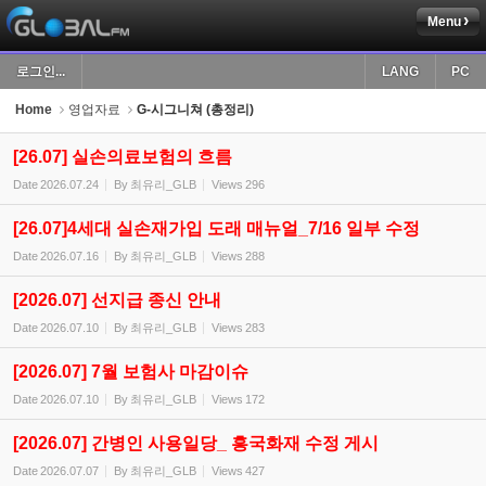
Menu
Sketchbook5, 스케치북5
로그인...
LANG
PC
Home
영업자료
G-시그니쳐 (총정리)
[26.07] 실손의료보험의 흐름
Date
2026.07.24
By
최유리_GLB
Views
296
Sketchbook5, 스케치북5
[26.07]4세대 실손재가입 도래 매뉴얼_7/16 일부 수정
Date
2026.07.16
By
최유리_GLB
Views
288
[2026.07] 선지급 종신 안내
Date
2026.07.10
By
최유리_GLB
Views
283
[2026.07] 7월 보험사 마감이슈
Date
2026.07.10
By
최유리_GLB
Views
172
[2026.07] 간병인 사용일당_ 흥국화재 수정 게시
Date
2026.07.07
By
최유리_GLB
Views
427