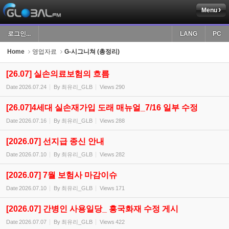
Menu
Sketchbook5, 스케치북5
로그인...
LANG
PC
Home
영업자료
G-시그니쳐 (총정리)
[26.07] 실손의료보험의 흐름
Date
2026.07.24
By
최유리_GLB
Views
290
Sketchbook5, 스케치북5
[26.07]4세대 실손재가입 도래 매뉴얼_7/16 일부 수정
Date
2026.07.16
By
최유리_GLB
Views
288
[2026.07] 선지급 종신 안내
Date
2026.07.10
By
최유리_GLB
Views
282
[2026.07] 7월 보험사 마감이슈
Date
2026.07.10
By
최유리_GLB
Views
171
[2026.07] 간병인 사용일당_ 흥국화재 수정 게시
Date
2026.07.07
By
최유리_GLB
Views
422