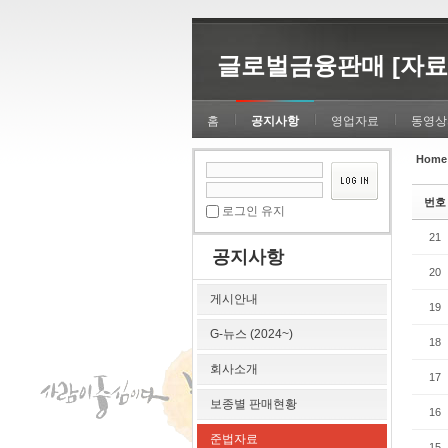
Sketchbook5, 스케치북5
Sketchbook5, 스케치북5
글로벌금융판매 [자료
홈
공지사항
영업자료
동영상
Home
Sketchbook5, 스케치북5
Sketchbook5, 스케치북5
번호
로그인 유지
21
공지사항
20
게시안내
19
G-뉴스 (2024~)
18
회사소개
17
보종별 판매현황
16
준법자료
15