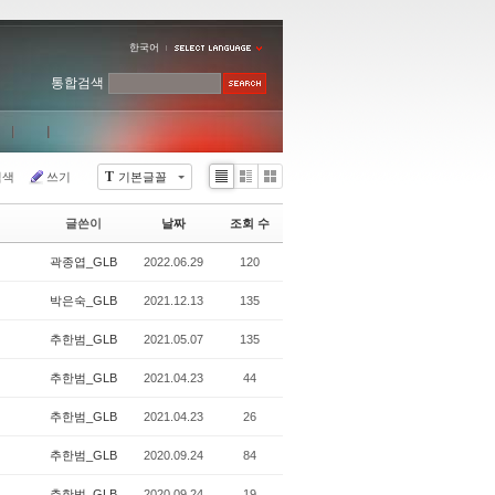
한국어
통합검색
T
검색
쓰기
기본글꼴
Li
Zi
G
st
n
al
글쓴이
날짜
조회 수
e
le
r
곽종엽_GLB
2022.06.29
120
y
박은숙_GLB
2021.12.13
135
추한범_GLB
2021.05.07
135
추한범_GLB
2021.04.23
44
추한범_GLB
2021.04.23
26
추한범_GLB
2020.09.24
84
추한범_GLB
2020.09.24
19