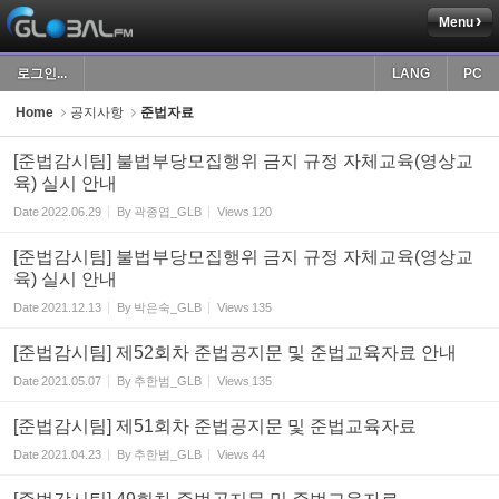
Menu
Sketchbook5, 스케치북5
로그인...
LANG
PC
Home
공지사항
준법자료
[준법감시팀] 불법부당모집행위 금지 규정 자체교육(영상교
육) 실시 안내
Sketchbook5, 스케치북5
Date
2022.06.29
By
곽종엽_GLB
Views
120
[준법감시팀] 불법부당모집행위 금지 규정 자체교육(영상교
육) 실시 안내
Date
2021.12.13
By
박은숙_GLB
Views
135
[준법감시팀] 제52회차 준법공지문 및 준법교육자료 안내
Date
2021.05.07
By
추한범_GLB
Views
135
[준법감시팀] 제51회차 준법공지문 및 준법교육자료
Date
2021.04.23
By
추한범_GLB
Views
44