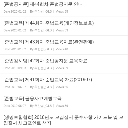
[준법공지문] 제44회차 준법공지문 안내
Date
2020.01.02
By
추한범_GLB
Views
35
[준법교육] 제44회차 준법교육(개인정보보호)
Date
2020.01.02
By
추한범_GLB
Views
33
[준법교육] 제43회차 준법교육자료(완전판매)
Date
2020.01.02
By
추한범_GLB
Views
40
[준법감시팀] 42회차 준법공지문 교육자료
Date
2019.09.03
By
추한범_GLB
Views
39
[준법교육] 제41회차 준법교육 자료(201907)
Date
2019.06.27
By
추한범_GLB
Views
66
[준법교육] 금융사고예방교육
Date
2019.06.07
By
추한범_GLB
Views
39
[생명보험협회] 2018년도 모집질서 준수사항 가이드북 및 모
집질서 체크포인트 책자