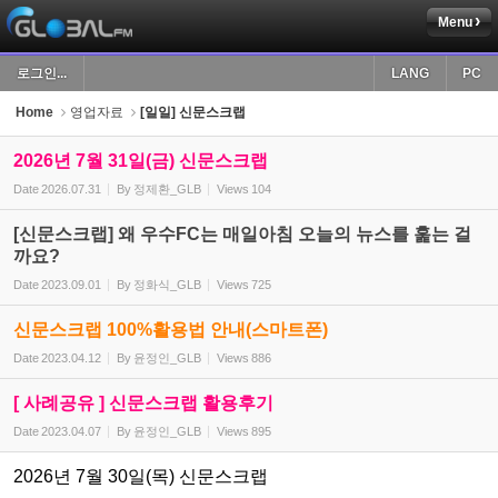
Menu
Sketchbook5, 스케치북5
로그인...
LANG
PC
Home
영업자료
[일일] 신문스크랩
2026년 7월 31일(금) 신문스크랩
Date
2026.07.31
By
정제환_GLB
Views
104
Sketchbook5, 스케치북5
[신문스크랩] 왜 우수FC는 매일아침 오늘의 뉴스를 훑는 걸
까요?
Date
2023.09.01
By
정화식_GLB
Views
725
신문스크랩 100%활용법 안내(스마트폰)
Date
2023.04.12
By
윤정인_GLB
Views
886
[ 사례공유 ] 신문스크랩 활용후기
Date
2023.04.07
By
윤정인_GLB
Views
895
2026년 7월 30일(목) 신문스크랩