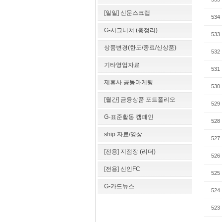
[일일] 신문스크랩
534
G-시그니쳐 (총정리)
533
상품변경(한도/종료/신상품)
532
기타영업자료
531
제휴사 공동마케팅
530
[월간] 금융상품 포트폴리오
529
G-표준활동 캠페인
528
ship 자료/영상
527
[전용] 지점장 (리더)
526
[전용] 신인FC
525
G-카드뉴스
524
523