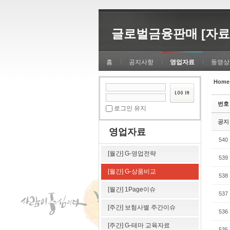
Sketchbook5, 스케치북5
Sketchbook5, 스케치북5
글로벌금융판매 [자료
홈
공지사항
영업자료
동영상
Home
Sketchbook5, 스케치북5
Sketchbook5, 스케치북5
번호
로그인 유지
공지
영업자료
540
[월간] G-영업전략
539
[월간] G-상품비교
538
[월간] 1Page이슈
537
[주간] 보험사별 주간이슈
536
[주간] G-테마 교육자료
535