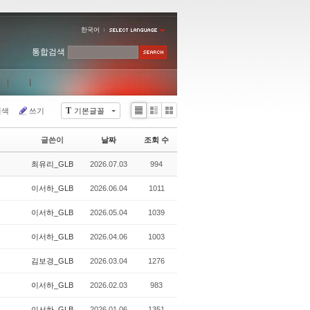
한국어
통합검색
T
검색
쓰기
기본글꼴
Li
Zi
G
st
n
al
글쓴이
날짜
조회 수
e
le
r
최유리_GLB
2026.07.03
994
y
이서하_GLB
2026.06.04
1011
이서하_GLB
2026.05.04
1039
이서하_GLB
2026.04.06
1003
김보경_GLB
2026.03.04
1276
이서하_GLB
2026.02.03
983
이서하_GLB
2026.01.06
1351