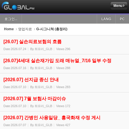
Menu
Sketchbook5, 스케치북5
로그인...
LANG
PC
Home
영업자료
G-시그니쳐 (총정리)
[26.07] 실손의료보험의 흐름
Date
2026.07.24
By
최유리_GLB
Views
296
Sketchbook5, 스케치북5
[26.07]4세대 실손재가입 도래 매뉴얼_7/16 일부 수정
Date
2026.07.16
By
최유리_GLB
Views
288
[2026.07] 선지급 종신 안내
Date
2026.07.10
By
최유리_GLB
Views
283
[2026.07] 7월 보험사 마감이슈
Date
2026.07.10
By
최유리_GLB
Views
172
[2026.07] 간병인 사용일당_ 흥국화재 수정 게시
Date
2026.07.07
By
최유리_GLB
Views
427