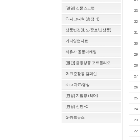
[일일] 신문스크랩
33
G-시그니쳐 (총정리)
32
상품변경(한도/종료/신상품)
31
기타영업자료
30
제휴사 공동마케팅
29
[월간] 금융상품 포트폴리오
28
G-표준활동 캠페인
27
ship 자료/영상
26
[전용] 지점장 (리더)
25
[전용] 신인FC
24
G-카드뉴스
23
22