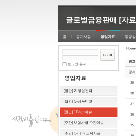
Sketchbook5, 스케치북5
Sketchbook5, 스케치북5
글로벌금융판매 [자료
홈
공지사항
영업자료
동영상
Home
Sketchbook5, 스케치북5
Sketchbook5, 스케치북5
번호
로그인 유지
공지
영업자료
39
[월간] G-영업전략
38
[월간] G-상품비교
37
[월간] 1Page이슈
36
[주간] 보험사별 주간이슈
35
[주간] G-테마 교육자료
34