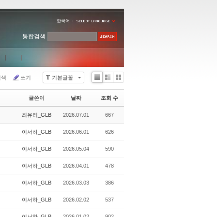
한국어
통합검색
T
검색
쓰기
기본글꼴
Li
Zi
G
st
n
al
글쓴이
날짜
조회 수
e
le
r
최유리_GLB
2026.07.01
667
y
이서하_GLB
2026.06.01
626
이서하_GLB
2026.05.04
590
이서하_GLB
2026.04.01
478
이서하_GLB
2026.03.03
386
이서하_GLB
2026.02.02
537
이서하_GLB
2026.01.02
902