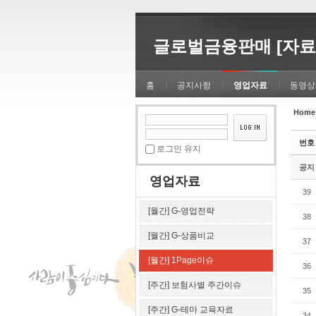
Sketchbook5, 스케치북5
Sketchbook5, 스케치북5
글로벌금융판매 [자료
홈
공지사항
영업자료
동영상
Home
Sketchbook5, 스케치북5
Sketchbook5, 스케치북5
번호
로그인 유지
공지
영업자료
39
[월간] G-영업전략
38
[월간] G-상품비교
37
[월간] 1Page이슈
36
[주간] 보험사별 주간이슈
35
[주간] G-테마 교육자료
34