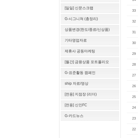
[일일] 신문스크랩
33
G-시그니쳐 (총정리)
32
상품변경(한도/종료/신상품)
31
기타영업자료
30
제휴사 공동마케팅
29
[월간] 금융상품 포트폴리오
28
G-표준활동 캠페인
27
ship 자료/영상
26
[전용] 지점장 (리더)
25
[전용] 신인FC
24
G-카드뉴스
23
22