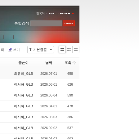
한국어
통합검색
T
검색
쓰기
기본글꼴
Li
Zi
G
st
n
al
글쓴이
날짜
조회 수
e
le
r
최유리_GLB
2026.07.01
658
y
이서하_GLB
2026.06.01
626
이서하_GLB
2026.05.04
590
이서하_GLB
2026.04.01
478
이서하_GLB
2026.03.03
386
이서하_GLB
2026.02.02
537
이서하_GLB
2026.01.02
902