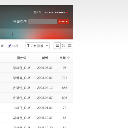
한국어
통합검색
T
검색
쓰기
기본글꼴
Li
Zi
G
st
n
al
글쓴이
날짜
조회 수
e
le
r
정제환_GLB
2026.07.31
95
y
정화식_GLB
2023.09.01
724
윤정인_GLB
2023.04.12
886
윤정인_GLB
2023.04.07
895
고세규_GLB
2026.01.02
74
김석현_GLB
2025.12.31
65
김석현_GLB
2025.12.30
54