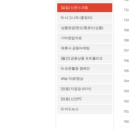
[일일] 신문스크랩
711
G-시그니쳐 (총정리)
710
상품변경(한도/종료/신상품)
709
기타영업자료
708
제휴사 공동마케팅
707
[월간] 금융상품 포트폴리오
706
G-표준활동 캠페인
705
ship 자료/영상
704
[전용] 지점장 (리더)
703
[전용] 신인FC
702
G-카드뉴스
701
700