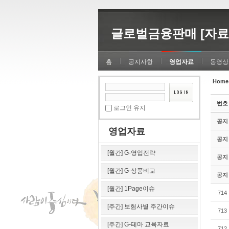
Sketchbook5, 스케치북5
Sketchbook5, 스케치북5
글로벌금융판매 [자료
홈
공지사항
영업자료
동영상
Home
Sketchbook5, 스케치북5
Sketchbook5, 스케치북5
번호
로그인 유지
공지
영업자료
공지
[월간] G-영업전략
공지
[월간] G-상품비교
공지
[월간] 1Page이슈
714
[주간] 보험사별 주간이슈
713
[주간] G-테마 교육자료
712