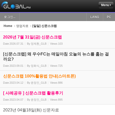
Menu
Sketchbook5, 스케치북5
로그인...
LANG
PC
Home
영업자료
[일일] 신문스크랩
2026년 7월 31일(금) 신문스크랩
Date
2026.07.31
By
정제환_GLB
Views
103
Sketchbook5, 스케치북5
[신문스크랩] 왜 우수FC는 매일아침 오늘의 뉴스를 훑는 걸
까요?
Date
2023.09.01
By
정화식_GLB
Views
725
신문스크랩 100%활용법 안내(스마트폰)
Date
2023.04.12
By
윤정인_GLB
Views
886
[ 사례공유 ] 신문스크랩 활용후기
Date
2023.04.07
By
윤정인_GLB
Views
895
2023년 04월18일(화) 신문자료