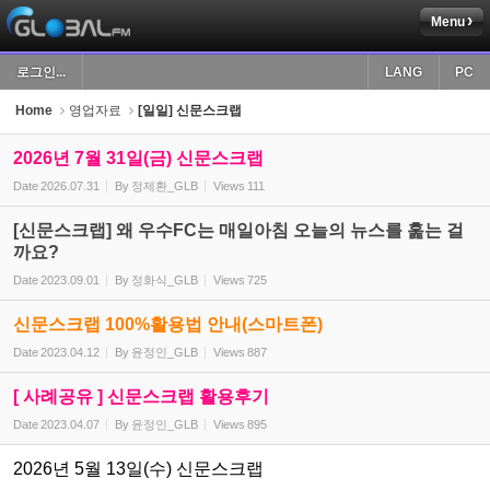
Menu
Sketchbook5, 스케치북5
로그인...
LANG
PC
Home
영업자료
[일일] 신문스크랩
2026년 7월 31일(금) 신문스크랩
Date
2026.07.31
By
정제환_GLB
Views
111
Sketchbook5, 스케치북5
[신문스크랩] 왜 우수FC는 매일아침 오늘의 뉴스를 훑는 걸
까요?
Date
2023.09.01
By
정화식_GLB
Views
725
신문스크랩 100%활용법 안내(스마트폰)
Date
2023.04.12
By
윤정인_GLB
Views
887
[ 사례공유 ] 신문스크랩 활용후기
Date
2023.04.07
By
윤정인_GLB
Views
895
2026년 5월 13일(수) 신문스크랩