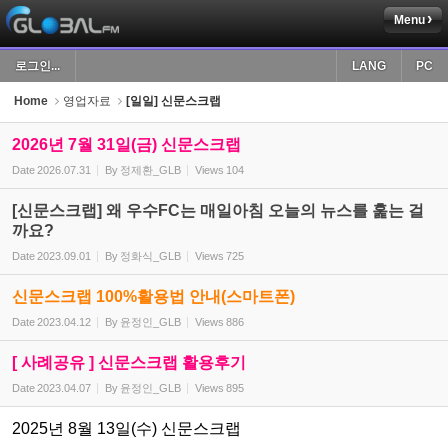
Menu
Sketchbook5, 스케치북5
로그인...
LANG
PC
Home
영업자료
[일일] 신문스크랩
2026년 7월 31일(금) 신문스크랩
Date
2026.07.31
By
정제환_GLB
Views
104
Sketchbook5, 스케치북5
[신문스크랩] 왜 우수FC는 매일아침 오늘의 뉴스를 훑는 걸
까요?
Date
2023.09.01
By
정화식_GLB
Views
725
신문스크랩 100%활용법 안내(스마트폰)
Date
2023.04.12
By
윤정인_GLB
Views
886
[ 사례공유 ] 신문스크랩 활용후기
Date
2023.04.07
By
윤정인_GLB
Views
895
2025년 8월 13일(수) 신문스크랩