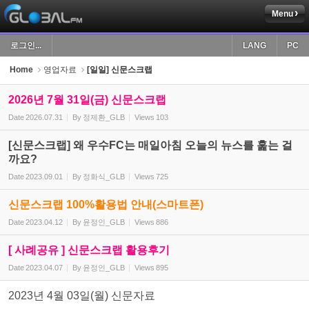
Menu
Sketchbook5, 스케치북5
로그인...
LANG
PC
Home
영업자료
[일일] 신문스크랩
2026년 7월 31일(금) 신문스크랩
Date
2026.07.31
By
정제환_GLB
Views
103
Sketchbook5, 스케치북5
[신문스크랩] 왜 우수FC는 매일아침 오늘의 뉴스를 훑는 걸
까요?
Date
2023.09.01
By
정화식_GLB
Views
725
신문스크랩 100%활용법 안내(스마트폰)
Date
2023.04.12
By
윤정인_GLB
Views
886
[ 사례공유 ] 신문스크랩 활용후기
Date
2023.04.07
By
윤정인_GLB
Views
895
2023년 4월 03일(월) 신문자료