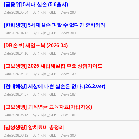
[금융위] 5세대 실손 (5.6출시)
Date
2026.05.04
By
이서하_GLB
Views
298
[한화생명] 5세대실손 피할 수 없다면 준비하라
Date
2026.04.13
By
이서하_GLB
Views
300
[DB손보] 세일즈북 (2026.04)
Date
2026.04.10
By
이서하_GLB
Views
189
[교보생명] 2026 세법해설집 주요 상담가이드
Date
2026.04.08
By
이서하_GLB
Views
139
[현대해상] 세상에 나쁜 실손은 없다. (26.3.ver)
Date
2026.04.07
By
이서하_GLB
Views
187
[교보생명] 퇴직연금 교육자료(가입자용)
Date
2026.03.13
By
이서하_GLB
Views
161
[삼성생명] 암치료비 총정리
Date
2026.03.12
By
이서하_GLB
Views
300