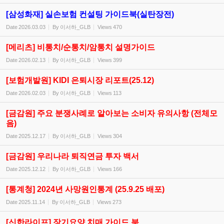
[삼성화재] 실손보험 컨설팅 가이드북(실탄장전)
Date
2026.03.03
By
이서하_GLB
Views
470
[메리츠] 비통치/순통치/암통치 설명가이드
Date
2026.02.13
By
이서하_GLB
Views
399
[보험개발원] KIDI 은퇴시장 리포트(25.12)
Date
2026.02.03
By
이서하_GLB
Views
113
[금감원] 주요 분쟁사례로 알아보는 소비자 유의사항 (전체모
음)
Date
2025.12.17
By
이서하_GLB
Views
304
[금감원] 우리나라 퇴직연금 투자 백서
Date
2025.12.12
By
이서하_GLB
Views
166
[통계청] 2024년 사망원인통계 (25.9.25 배포)
Date
2025.11.14
By
이서하_GLB
Views
273
[신한라이프] 장기요양,치매 가이드 북