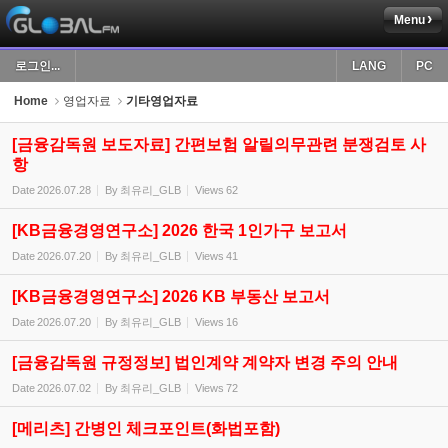
Menu
Sketchbook5, 스케치북5
로그인...
LANG
PC
Home
영업자료
기타영업자료
[금융감독원 보도자료] 간편보험 알릴의무관련 분쟁검토 사
항
Sketchbook5, 스케치북5
Date
2026.07.28
By
최유리_GLB
Views
62
[KB금융경영연구소] 2026 한국 1인가구 보고서
Date
2026.07.20
By
최유리_GLB
Views
41
[KB금융경영연구소] 2026 KB 부동산 보고서
Date
2026.07.20
By
최유리_GLB
Views
16
[금융감독원 규정정보] 법인계약 계약자 변경 주의 안내
Date
2026.07.02
By
최유리_GLB
Views
72
[메리츠] 간병인 체크포인트(화법포함)