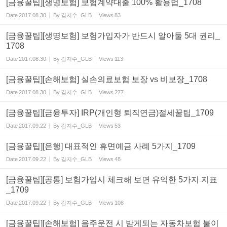
[금융꿀팁][생명보험] 보험계약대출 100% 활용법_1708
Date
2017.08.30
By
김지수_GLB
Views
83
[금융꿀팁][생명보험] 보험가입자가 반드시 알아둘 5대 권리_
1708
Date
2017.08.30
By
김지수_GLB
Views
113
[금융꿀팁][손해보험] 실손의료보험 보장 vs 비보장_1708
Date
2017.08.30
By
김지수_GLB
Views
277
[금융꿀팁][금융투자] IRP(개인형 퇴직연금)절세꿀팁_1709
Date
2017.09.22
By
김지수_GLB
Views
53
[금융꿀팁][은행] 대표적인 휴면예금 사례 5가지_1709
Date
2017.09.22
By
김지수_GLB
Views
48
[금융꿀팁][공통] 보험가입시 체크해 보면 유익한 5가지 지표
_1709
Date
2017.09.22
By
김지수_GLB
Views
108
[금융꿀팁][손해보험] 음주운전 시 받게되는 자동차보험 불이